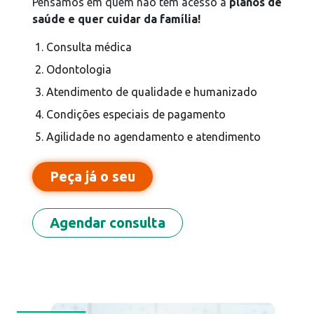
Pensamos em quem não tem acesso a
planos de
saúde e quer cuidar da família!
6%
de cashback
Consulta médica
Odontologia
Atendimento de qualidade e humanizado
Condições especiais de pagamento
Agilidade no agendamento e atendimento
Pedir cartão
Peça já o seu
Agendar consulta
4%
de cashback