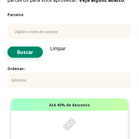
Parceiro
Limpar
Buscar
Ordenar:
Até
40%
de desconto