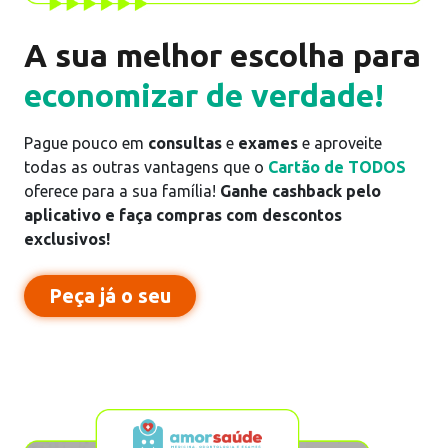
Pedir cartão
A sua melhor escolha para
economizar de verdade!
5.3%
de cashback
Pague pouco em
consultas
e
exames
e aproveite
todas as outras vantagens que o
Cartão de TODOS
oferece para a sua família!
Ganhe cashback pelo
aplicativo e faça compras com descontos
exclusivos!
Pedir cartão
Peça já o seu
6%
de cashback