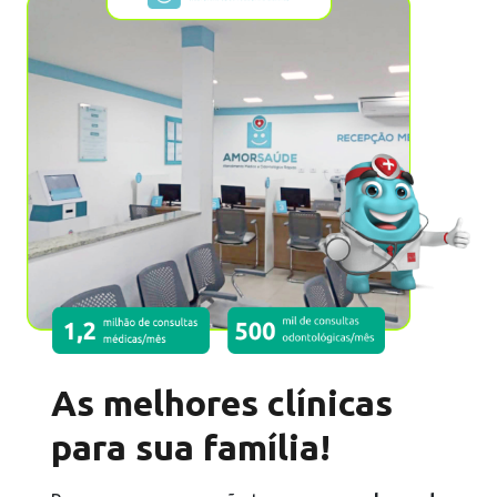
Pedir cartão
6%
de cashback
As melhores clínicas
para sua família!
Pedir cartão