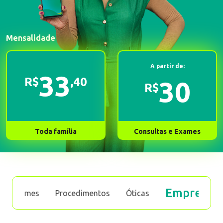
Mensalidade
A partir de:
33
R$
,40
30
R$
Toda família
Consultas e Exames
Empregabilidad
es
Procedimentos
Óticas