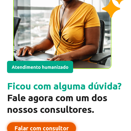
Pedir cartão
8%
de desconto
Ficou com alguma dúvida?
Fale agora com um dos
Pedir cartão
nossos consultores.
1.5%
de cashback
Falar com consultor